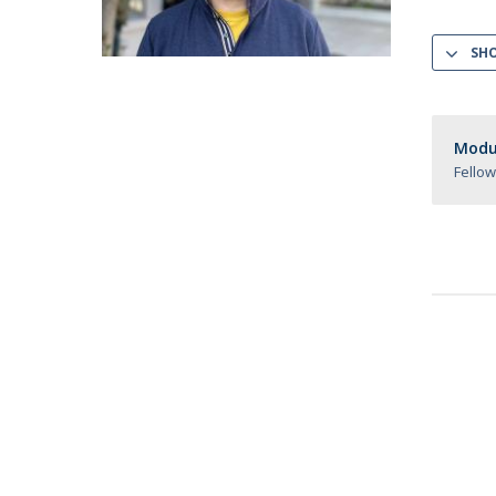
SH
Modul
Fello