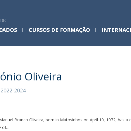
 CADOS
CURSOS DE FORMAÇÃO
INTERNAC
PhD Programs @ Católica
Cursos de Formação Pós-Doutoral
EVENTOS
Desenvolvimento Humano Integral
T4EU | First-time Researchers Program
ónio Oliveira
2025-26
Programas Doutorais UCP
 2022-2024
Perguntas Frequentes
Save the Date - T4EUWeek
Lisbon 2026
Manuel Branco Oliveira, born in Matosinhos on April 10, 1972, has a d
Mon, 25 Mai 2026 - 09:00
 of