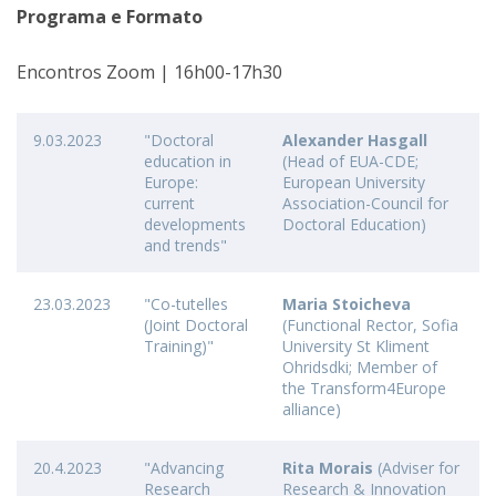
Programa e Formato
Encontros Zoom | 16h00-17h30
9.03.2023
"Doctoral
Alexander Hasgall
education in
(Head of EUA-CDE;
Europe:
European University
current
Association-Council for
developments
Doctoral Education)
and trends"
23.03.2023
"Co-tutelles
Maria Stoicheva
(Joint Doctoral
(Functional Rector, Sofia
Training)"
University St Kliment
Ohridsdki; Member of
the Transform4Europe
alliance)
20.4.2023
"Advancing
Rita Morais
(Adviser for
Research
Research & Innovation