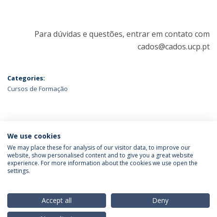
Para dúvidas e questões, entrar em contato com
cados@cados.ucp.pt
Categories:
Cursos de Formação
ÚLTIMAS NOTÍCIAS
We use cookies
We may place these for analysis of our visitor data, to improve our
website, show personalised content and to give you a great website
experience. For more information about the cookies we use open the
Política de Privacidade
Termos & Condições
settings.
Direitos do Titular dos Dados
Accept all
Deny