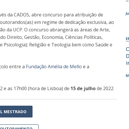
–
J
avés da CADOS, abre concurso para atribuição de
doutorandos(as) em regime de dedicação exclusiva, ao
ão da UCP. O concurso abrangerá as áreas de Arte,
do Direito, Gestão, Economia, Ciências Políticas,
E
e Psicologia); Religião e Teologia bem como Saúde e
​
D
i
colo entre a
Fundação Amélia de Mello
e a
M
2 e as 17h00 (hora de Lisboa) de
15 de julho
de 2022.
AL MESTRADO
 DOUTORAMENTO