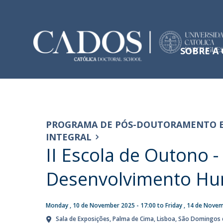
SOBRE A
Apresentação
Doctoral Transversal Competencies
PhD Internacionalization Experiences
NOTÍCIAS
Training Courses
Mensagem do Diretor
PROGRAMA DE PÓS-DOUTORAMENTO 
Missão, Visão e Valores
Intensive Module
INTEGRAL
Estrutura
Online Modules
II Escola de Outono 
SACRU Summer School
2026 to Address Ethical
Desenvolvimento Hu
Challenges of AI
Tue, 23 Jun 2026 - 15:45
Monday , 10 de November 2025 - 17:00
to
Friday , 14 de Nove
Sala de Exposições
Palma de Cima
Lisboa
São Domingos d