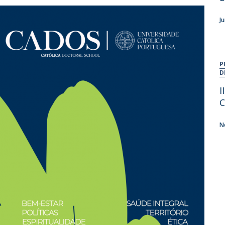
J
P
D
I
C
N