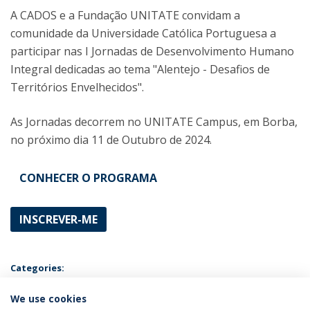
A CADOS e a Fundação UNITATE convidam a
comunidade da Universidade Católica Portuguesa a
participar nas I Jornadas de Desenvolvimento Humano
Integral dedicadas ao tema "Alentejo - Desafios de
Territórios Envelhecidos".
As Jornadas decorrem no UNITATE Campus, em Borba,
no próximo dia 11 de Outubro de 2024.
CONHECER O PROGRAMA
INSCREVER-ME
Categories:
Católica Doctoral School
Conferences
Eventos
Programa de
Pós-Doutoramento em Desenvolvimento Humano Integral
We use cookies