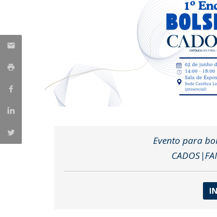
Evento para bo
CADOS|FAM,
I